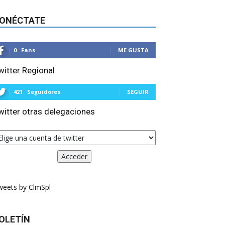
ONÉCTATE
0
Fans
ME GUSTA
witter Regional
421
Seguidores
SEGUIR
witter otras delegaciones
weets by ClmSpl
OLETÍN