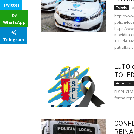
Twitter
s
Toledo
http://www
WhatsApp
policia-loc
https://ww
movidita-q
Telegram
a 13 de se
patrullas d
LUTO e
TOLED
Actualidad
El SPL CLM
forma repe
CONFL
REINA