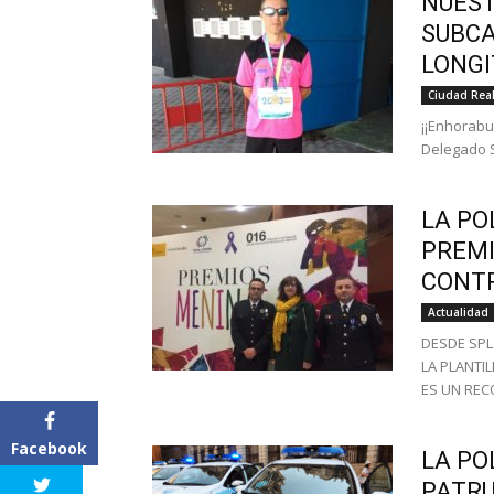
NUEST
SUBCA
LONGI
Ciudad Rea
¡¡Enhorabu
Delegado S
LA PO
PREMI
CONTR
Actualidad
DESDE SP
LA PLANTI
ES UN REC
Facebook
LA PO
PATRU