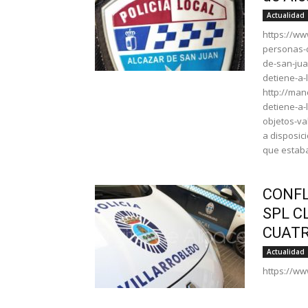
Actualidad
https://ww
personas-d
de-san-jua
detiene-a-
http://man
detiene-a-
objetos-va
a disposic
que estaba
CONFL
SPL C
CUATR
Actualidad
https://w