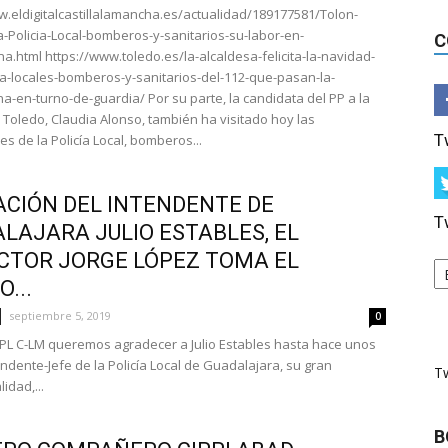
w.eldigitalcastillalamancha.es/actualidad/189177581/Tolon-
-Policia-Local-bomberos-y-sanitarios-su-labor-en-
C
.html https://www.toledo.es/la-alcaldesa-felicita-la-navidad-
cia-locales-bomberos-y-sanitarios-del-112-que-pasan-la-
-en-turno-de-guardia/ Por su parte, la candidata del PP a la
e Toledo, Claudia Alonso, también ha visitado hoy las
T
es de la Policía Local, bomberos...
ACIÓN DEL INTENDENTE DE
T
LAJARA JULIO ESTABLES, EL
CTOR JORGE LÓPEZ TOMA EL
...
septiembre 5, 2019
0
PL C-LM queremos agradecer a Julio Estables hasta hace unos
endente-Jefe de la Policía Local de Guadalajara, su gran
T
idad,...
B