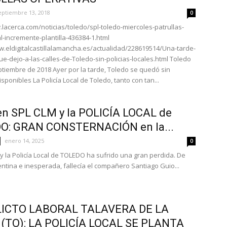
eptiembre 13, 2018
0
.lacerca.com/noticias/toledo/spl-toledo-miercoles-patrullas-
al-incremente-plantilla-436384-1.html
w.eldigitalcastillalamancha.es/actualidad/228619514/Una-tarde-
ue-dejo-a-las-calles-de-Toledo-sin-policias-locales.html Toledo
ptiembre de 2018 Ayer por la tarde, Toledo se quedó sin
isponibles La Policía Local de Toledo, tanto con tan...
n SPL CLM y la POLICÍA LOCAL de
O: GRAN CONSTERNACIÓN en la...
enero 14, 2025
0
 y la Policía Local de TOLEDO ha sufrido una gran perdida. De
ntina e inesperada, fallecía el compañero Santiago Guio...
ICTO LABORAL TALAVERA DE LA
 (TO): LA POLICÍA LOCAL SE PLANTA