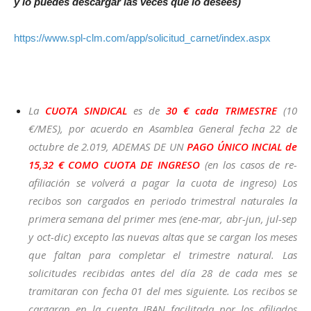
y lo puedes descargar las veces que lo desees)
https://www.spl-clm.com/app/solicitud_carnet/index.aspx
La
CUOTA SINDICAL
es de
30 € cada TRIMESTRE
(10
€/MES), por acuerdo en Asamblea General fecha 22 de
octubre de 2.019, ADEMAS DE UN
PAGO ÚNICO INCIAL de
15,32 € COMO CUOTA DE INGRESO
(en los casos de re-
afiliación se volverá a pagar la cuota de ingreso) Los
recibos son cargados en periodo trimestral naturales la
primera semana del primer mes (ene-mar, abr-jun, jul-sep
y oct-dic) excepto las nuevas altas que se cargan los meses
que faltan para completar el trimestre natural. Las
solicitudes recibidas antes del día 28 de cada mes se
tramitaran con fecha 01 del mes siguiente. Los recibos se
cargaran en la cuenta IBAN facilitada por los afiliados