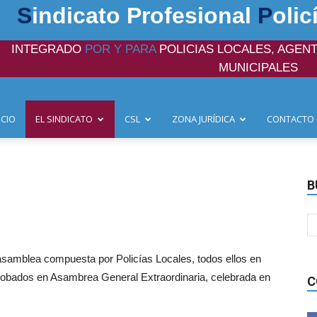
S
indicato Profesional
P
olic
INTEGRADO
POR Y PARA
POLICIAS LOCALES, AGENT
MUNICIPALES
ICIO
EL SINDICATO
CSL
ZONA JURÍDICA
CONTACTO
B
asamblea compuesta por Policías Locales, todos ellos en
probados en Asambrea General Extraordinaria, celebrada en
C