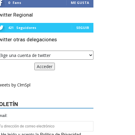
0
Fans
ME GUSTA
witter Regional
421
Seguidores
SEGUIR
witter otras delegaciones
weets by ClmSpl
OLETÍN
ail:
He leído y acepto la
Política de Privacidad