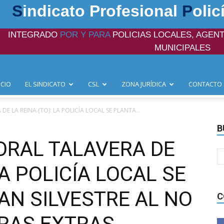
S
indicato Profesional
P
olic
INTEGRADO
POR Y PARA
POLICIAS LOCALES, AGENT
MUNICIPALES
ICIO
EL SINDICATO
CSL
ZONA JURÍDICA
CONTACTO
E LA REINA (TO): LA POLICÍA LOCAL SE PLANTA...
B
ORAL TALAVERA DE
LA POLICÍA LOCAL SE
AN SILVESTRE AL NO
C