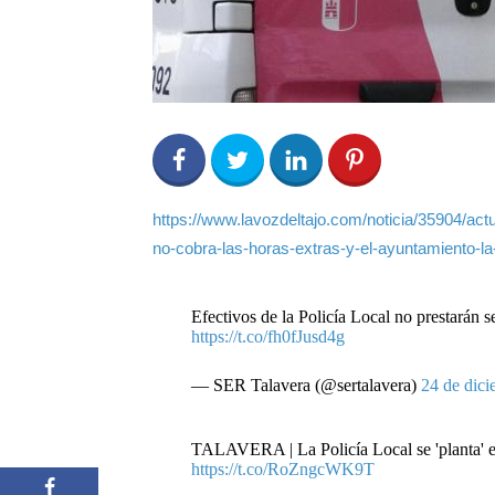
0
Share on Facebook
0
Share on Twitter
0
0
https://www.lavozdeltajo.com/noticia/35904/actual
no-cobra-las-horas-extras-y-el-ayuntamiento-la
Efectivos de la Policía Local no prestarán se
https://t.co/fh0fJusd4g
— SER Talavera (@sertalavera)
24 de dic
TALAVERA | La Policía Local se 'planta' en
https://t.co/RoZngcWK9T