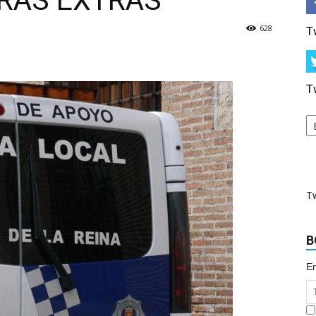
RAS EXTRAS
628
T
T
T
B
Em