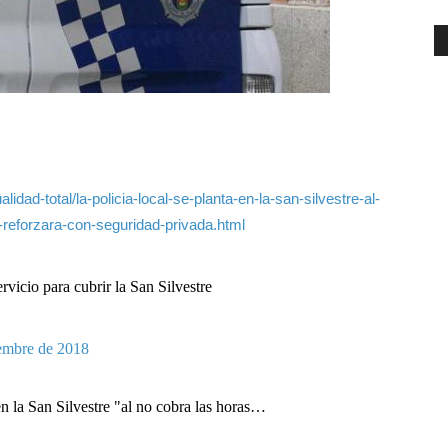
idad-total/la-policia-local-se-planta-en-la-san-silvestre-al-
-reforzara-con-seguridad-privada.html
rvicio para cubrir la San Silvestre
iembre de 2018
 la San Silvestre "al no cobra las horas…