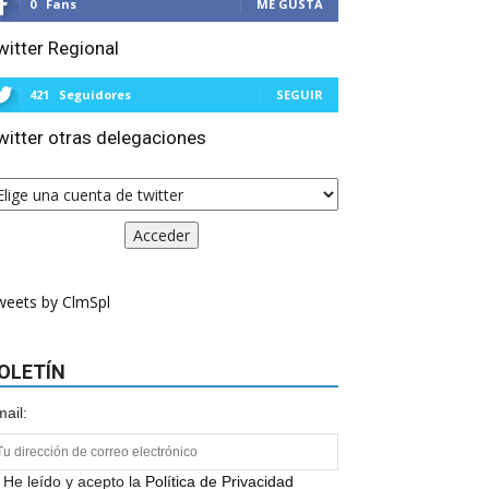
0
Fans
ME GUSTA
witter Regional
421
Seguidores
SEGUIR
witter otras delegaciones
weets by ClmSpl
OLETÍN
ail:
He leído y acepto la
Política de Privacidad