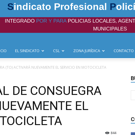
S
indicato Profesional
P
olic
INTEGRADO
POR Y PARA
POLICIAS LOCALES, AGENT
MUNICIPALES
ICIO
EL SINDICATO
CSL
ZONA JURÍDICA
CONTACTO
RA (TO) ACTIVARÁ NUEVAMENTE EL SERVICIO EN MOTOCICLETA
B
CAL DE CONSUEGRA
 NUEVAMENTE EL
OTOCICLETA
C
844