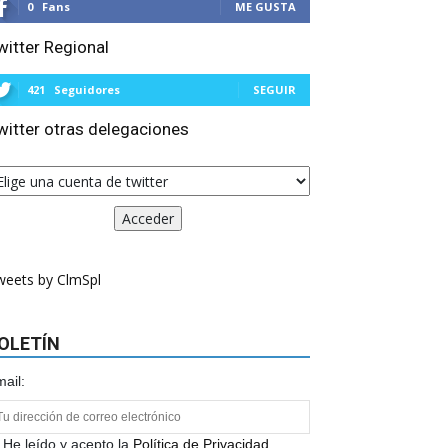
0
Fans
ME GUSTA
witter Regional
421
Seguidores
SEGUIR
witter otras delegaciones
weets by ClmSpl
OLETÍN
ail:
He leído y acepto la
Política de Privacidad