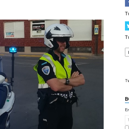
T
T
T
B
Em