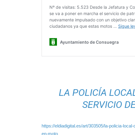
LA POLICÍA LOCA
SERVICIO D
https://eldiadigital.es/art/303505/la-policia-lo
en-moto