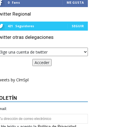
0
Fans
ME GUSTA
witter Regional
421
Seguidores
SEGUIR
witter otras delegaciones
weets by ClmSpl
OLETÍN
ail:
He leído y acepto la
Política de Privacidad