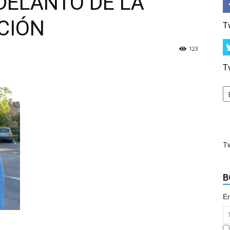
DELANTO DE LA
CIÓN
T
123
T
T
B
Em