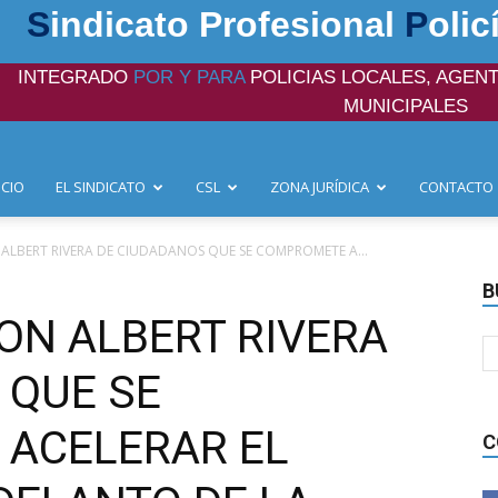
S
indicato Profesional
P
olic
INTEGRADO
POR Y PARA
POLICIAS LOCALES, AGENT
MUNICIPALES
ICIO
EL SINDICATO
CSL
ZONA JURÍDICA
CONTACTO
 ALBERT RIVERA DE CIUDADANOS QUE SE COMPROMETE A...
B
ON ALBERT RIVERA
 QUE SE
ACELERAR EL
C