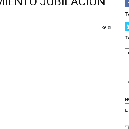
MIENTO JUBILACIÓN
T
69
T
T
B
Em