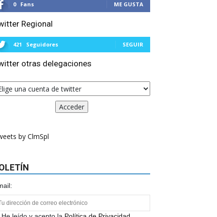
0
Fans
ME GUSTA
witter Regional
421
Seguidores
SEGUIR
witter otras delegaciones
weets by ClmSpl
OLETÍN
ail:
He leído y acepto la
Política de Privacidad