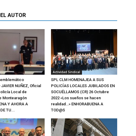
EL AUTOR
Actividad Sindical
l emblemático
SPL CLM HOMENAJEA A SUS
JAVIER NUÑEZ, Oficial
POLICÍAS LOCALES JUBILADOS EN
olicía Local de
SOCUÉLLAMOS (CR) 26 Octubre
de Montearagón
2022 «Los sueños se hacen
NA Y AHORA A
realidad…» ENHORABUENA A
DE TU...
TOD@S