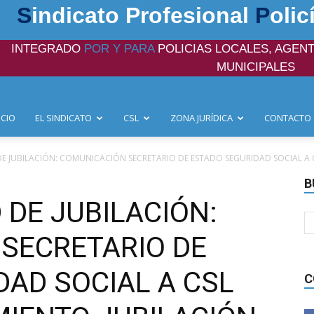
S
indicato Profesional
P
olic
INTEGRADO
POR Y PARA
POLICIAS LOCALES, AGENT
MUNICIPALES
ICIO
EL SINDICATO
CSL
ZONA JURÍDICA
CONTACTO
 JUBILACIÓN: COMUNICACIÓN SECRETARIO DE ESTADO SEGURIDAD SOCIAL A CS
B
DE JUBILACIÓN:
SECRETARIO DE
DAD SOCIAL A CSL
C