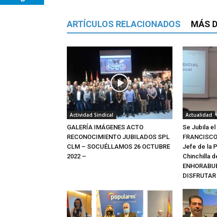
ARTÍCULOS RELACIONADOS
MÁS D
Actividad Sindical
Actualidad
GALERÍA IMÁGENES ACTO
Se Jubila e
RECONOCIMIENTO JUBILADOS SPL
FRANCISCO 
CLM – SOCUÉLLAMOS 26 OCTUBRE
Jefe de la P
2022 –
Chinchilla 
ENHORABUE
DISFRUTAR 