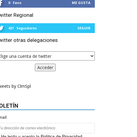
0
Fans
ME GUSTA
witter Regional
421
Seguidores
SEGUIR
witter otras delegaciones
weets by ClmSpl
OLETÍN
ail:
He leído y acepto la
Política de Privacidad