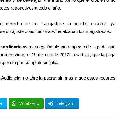
ferido
y se devengan día a día, por lo que el Gobierno no
ectos retroactivos a todo el año.
 derecho de los trabajadores a percibir cuantías ya
re su ajuste constitucional», recalcaban los magistrados.
raordinaria
«sin excepción alguna respecto de la parte que
da en vigor, el 15 de julio de 2012», es decir, que la paga
uspendió por completo en julio.
a Audiencia, no abre la puerta sin más a que estos recortes
er
WhatsApp
Telegram