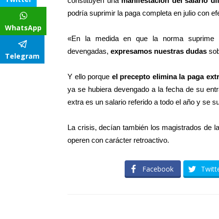
constituyen una
manifestación del salario di
podría suprimir la paga completa en julio con ef
WhatsApp
«En la medida en que la norma suprime el
devengadas,
expresamos nuestras dudas
sob
Telegram
Y ello porque
el precepto elimina la paga ext
ya se hubiera devengado a la fecha de su entra
extra es un salario referido a todo el año y se s
La crisis, decían también los magistrados de l
operen con carácter retroactivo.
Facebook
Twitt