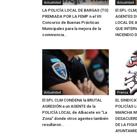
Actualidad
Actualidad
LA POLICÍA LOCAL DE BARGAS (TO)
El SPL-CLM
PREMIADA POR LA FEMP n el VII
AGENTES D
Concurso de Buenas Prácticas
LOCAL DE 
Municipales para la mejora de la
QUE INTERV
convivencia...
INCENDIO D
Actualidad
Prensa
El SPL CLM CONDENA la BRUTAL
EL SINDIC
AGRESIÓN a un AGENTE de la
POLICÍAS 
POLICÍA LOCAL de Albacete en “La
MANCHA M
Zona” donde otros agentes también
DESACUERD
resultaron...
DE LA FIGU
AYUNTAMIE