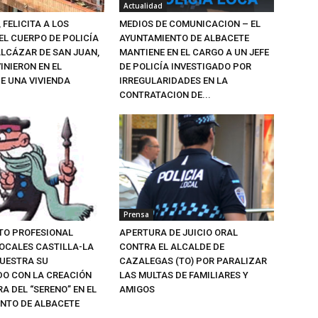
Actualidad
, FELICITA A LOS
MEDIOS DE COMUNICACION – EL
EL CUERPO DE POLICÍA
AYUNTAMIENTO DE ALBACETE
ALCÁZAR DE SAN JUAN,
MANTIENE EN EL CARGO A UN JEFE
INIERON EN EL
DE POLICÍA INVESTIGADO POR
E UNA VIVIENDA
IRREGULARIDADES EN LA
CONTRATACION DE...
Prensa
ATO PROFESIONAL
APERTURA DE JUICIO ORAL
LOCALES CASTILLA-LA
CONTRA EL ALCALDE DE
UESTRA SU
CAZALEGAS (TO) POR PARALIZAR
O CON LA CREACIÓN
LAS MULTAS DE FAMILIARES Y
RA DEL “SERENO” EN EL
AMIGOS
NTO DE ALBACETE