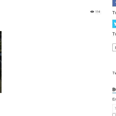
114
T
T
T
B
Em