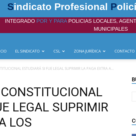
S
indicato Profesional
P
olic
INTEGRADO
POR Y PARA
POLICIAS LOCALES, AGENT
MUNICIPALES
ICIO
EL SINDICATO
CSL
ZONA JURÍDICA
CONTACTO
TITUCIONAL ESTUDIARÁ SI FUE LEGAL SUPRIMIR LA PAGA EXTRA A...
B
L CONSTITUCIONAL
UE LEGAL SUPRIMIR
A LOS
C