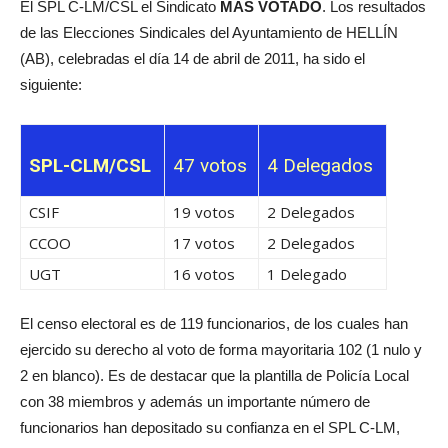
El SPL C-LM/CSL el Sindicato
MÁS VOTADO
. Los resultados
de las Elecciones Sindicales del Ayuntamiento de HELLÍN
(AB), celebradas el día 14 de abril de 2011, ha sido el
siguiente:
SPL-CLM/CSL
47 votos
4 Delegados
CSIF
19 votos
2 Delegados
CCOO
17 votos
2 Delegados
UGT
16 votos
1 Delegado
El censo electoral es de 119 funcionarios, de los cuales han
ejercido su derecho al voto de forma mayoritaria 102 (1 nulo y
2 en blanco). Es de destacar que la plantilla de Policía Local
con 38 miembros y además un importante número de
funcionarios han depositado su confianza en el SPL C-LM,