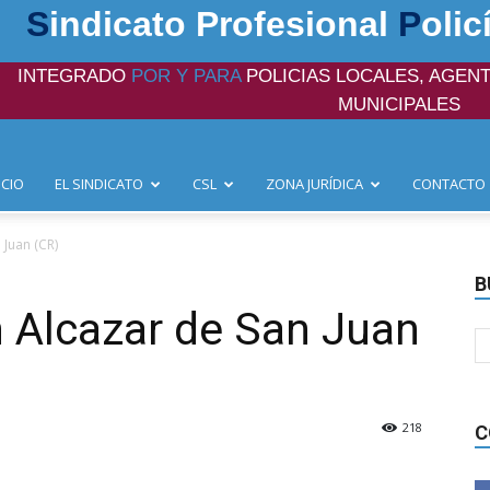
S
indicato Profesional
P
olic
INTEGRADO
POR Y PARA
POLICIAS LOCALES, AGENT
MUNICIPALES
ICIO
EL SINDICATO
CSL
ZONA JURÍDICA
CONTACTO
 Juan (CR)
B
 Alcazar de San Juan
218
C