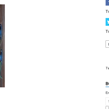
T
T
T
B
Em