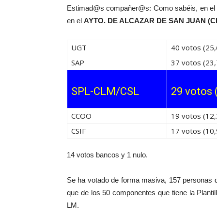
Estimad@s compañer@s: Como sabéis, en el dí
en el
AYTO. DE ALCAZAR DE SAN JUAN (C
UGT
40 votos (25
SAP
37 votos (23
SPL-CLM/CSL
29 votos 
CCOO
19 votos (12
CSIF
17 votos (10
14 votos bancos y 1 nulo.
Se ha votado de forma masiva, 157 personas d
que de los 50 componentes que tiene la Plantil
LM.