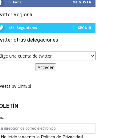
0
Fans
ME GUSTA
witter Regional
421
Seguidores
SEGUIR
witter otras delegaciones
weets by ClmSpl
OLETÍN
ail:
He leído y acepto la
Política de Privacidad