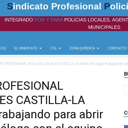
S
indicato Profesional
P
olic
INTEGRADO
POR Y PARA
POLICIAS LOCALES, AGENT
MUNICIPALES
ICIO
EL SINDICATO
CSL
ZONA JURÍDICA
CONTACTO
TO PROFESIONAL POLICÍAS LOCALES CASTILLA-LA MANCHA sigue trabajando para
B
PROFESIONAL
ES CASTILLA-LA
abajando para abrir
C