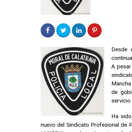
0
Share on Facebook
0
Share on Twitter
0
0
Desde e
continua
A pesar
sindicat
Mancha 
de gobi
servicio
Ha sido
nuevo del Sindicato Profesional de 