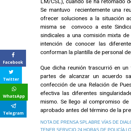
LM/CSL), cuando se ha retomado de n
Se mantuvo recientemente una reuni
ofrecer soluciones a la situación ac
misma se convoco a este Sindicat
sindicales a una comisión mixta de
intención de conocer las diferent
conforman la plantilla de personal de
Facebook
Que dicha reunión trascurrió en un 
partes de alcanzar un acuerdo sat
Twitter
confección de una Relación de Pue
efectiva las diferentes singularid
WhatsApp
mismo. Se llego al compromiso de
aprobado antes del término de la pres
Telegram
NOTA DE PRENSA SPL ABRE VÍAS DE DIA
TENER SERVCIO 24 HORAS DE POLICÍA L