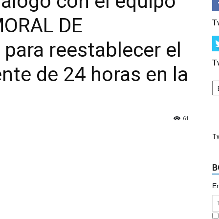
iálogo con el equipo
 MORAL DE
T
para reestablecer el
T
nte de 24 horas en la
61
T
B
Em