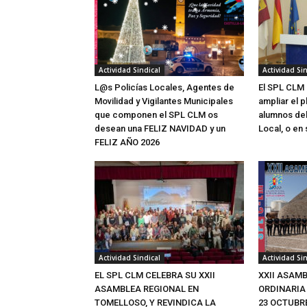
Actividad Sindical
Actividad Sin
L@s Policías Locales, Agentes de
El SPL CLM s
Movilidad y Vigilantes Municipales
ampliar el 
que componen el SPL CLM os
alumnos del 
desean una FELIZ NAVIDAD y un
Local, o en 
FELIZ AÑO 2026
Actividad Sindical
Actividad Sin
EL SPL CLM CELEBRA SU XXII
XXII ASAM
ASAMBLEA REGIONAL EN
ORDINARIA
TOMELLOSO, Y REVINDICA LA
23 OCTUBRE