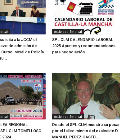
dical
Actividad Sindical
olicita a la JCCM el
SPL CLM CALENDARIO LABORAL
plazo de admisión de
2025 Apuntes y recomendaciones
Curso Inicial de Policía
para negociación
su...
dical
Actividad Sindical
BLEA REGIONAL
Desde el SPL CLM muestra su pesar
 SPL CLM TOMELLOSO
por el fallecimiento del exalcalde D.
 2024
MANUEL PÉREZ CASTELL