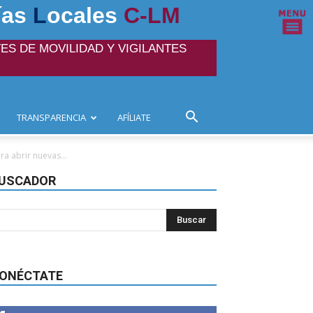
ías
L
ocales
C-LM
ES DE MOVILIDAD Y VIGILANTES
TRANSPARENCIA
AFÍLIATE
 abrir nuevas...
USCADOR
ONÉCTATE