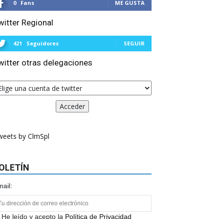
0
Fans
ME GUSTA
witter Regional
421
Seguidores
SEGUIR
witter otras delegaciones
weets by ClmSpl
OLETÍN
ail:
He leído y acepto la
Política de Privacidad