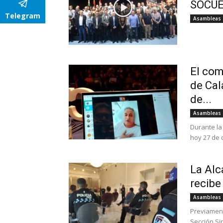
SOCUÉ
Telegram
Asambleas
El com
de Cal
de...
Asambleas
Durante la
hoy 27 de 
La Alc
recibe
Asambleas
Previament
Sección Sin