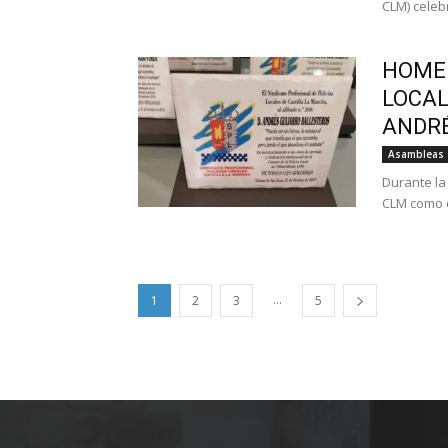
CLM) celebr
HOMEN
LOCAL
ANDRÉ
Asambleas
Durante la
CLM como c
...
1
2
3
5