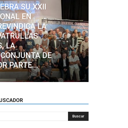
EBRA SU XXII
IONAL EN
REVINDICA LA
PATRULLAS
, LA
 CONJUNTA DE
R PARTE...
USCADOR