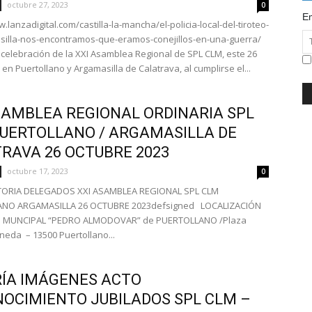
octubre 27, 2023
0
Em
.lanzadigital.com/castilla-la-mancha/el-policia-local-del-tiroteo-
illa-nos-encontramos-que-eramos-conejillos-en-una-guerra/
 celebración de la XXI Asamblea Regional de SPL CLM, este 26
en Puertollano y Argamasilla de Calatrava, al cumplirse el...
SAMBLEA REGIONAL ORDINARIA SPL
UERTOLLANO / ARGAMASILLA DE
RAVA 26 OCTUBRE 2023
octubre 17, 2023
0
RIA DELEGADOS XXI ASAMBLEA REGIONAL SPL CLM
NO ARGAMASILLA 26 OCTUBRE 2023defsigned LOCALIZACIÓN
 MUNCIPAL “PEDRO ALMODOVAR” de PUERTOLLANO /Plaza
neda – 13500 Puertollano...
ÍA IMÁGENES ACTO
OCIMIENTO JUBILADOS SPL CLM –