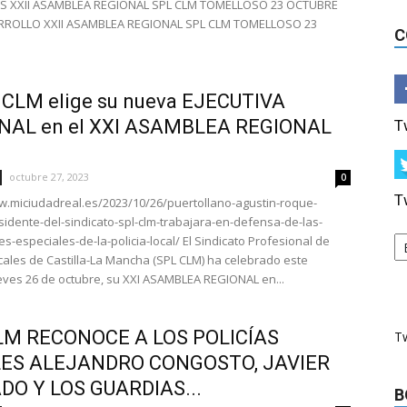
 XXII ASAMBLEA REGIONAL SPL CLM TOMELLOSO 23 OCTUBRE
RROLLO XXII ASAMBLEA REGIONAL SPL CLM TOMELLOSO 23
C
 CLM elige su nueva EJECUTIVA
NAL en el XXI ASAMBLEA REGIONAL
T
octubre 27, 2023
0
T
w.miciudadreal.es/2023/10/26/puertollano-agustin-roque-
idente-del-sindicato-spl-clm-trabajara-en-defensa-de-las-
s-especiales-de-la-policia-local/ El Sindicato Profesional de
ocales de Castilla-La Mancha (SPL CLM) ha celebrado este
ves 26 de octubre, su XXI ASAMBLEA REGIONAL en...
LM RECONOCE A LOS POLICÍAS
T
ES ALEJANDRO CONGOSTO, JAVIER
DO Y LOS GUARDIAS...
B