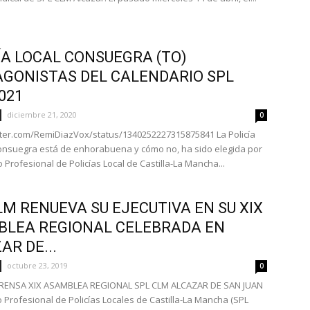
ÍA LOCAL CONSUEGRA (TO)
GONISTAS DEL CALENDARIO SPL
021
diciembre 21, 2020
0
itter.com/RemiDiazVox/status/1340252227315875841 La Policía
onsuegra está de enhorabuena y cómo no, ha sido elegida por
o Profesional de Policías Local de Castilla-La Mancha...
LM RENUEVA SU EJECUTIVA EN SU XIX
LEA REGIONAL CELEBRADA EN
AR DE...
octubre 23, 2019
0
RENSA XIX ASAMBLEA REGIONAL SPL CLM ALCAZAR DE SAN JUAN
o Profesional de Policías Locales de Castilla-La Mancha (SPL