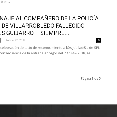
ó es...
AJE AL COMPAÑERO DE LA POLICÍA
 DE VILLARROBLEDO FALLECIDO
S GUIJARRO – SIEMPRE...
octubre 22, 2019
0
 celebración del acto de reconocimiento a l@s Jubilad@s de SPL
onsecuencia de la entrada en vigor del RD 1449/2018, se...
Página 1 de 5