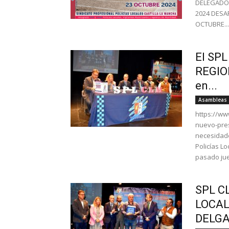
DELEGADOS
2024 DESA
OCTUBRE...
El SPL
REGIO
en...
Asambleas
https://ww
nuevo-pres
necesidade
Policías L
pasado jue
SPL C
LOCAL
DELGA