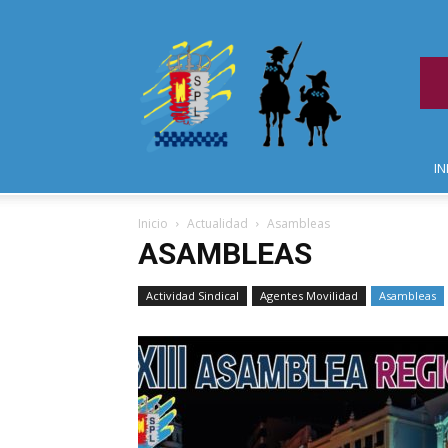
IN
Inicio
Actualidad
Asambleas
ASAMBLEAS
Actividad Sindical
Agentes Movilidad
Asambleas