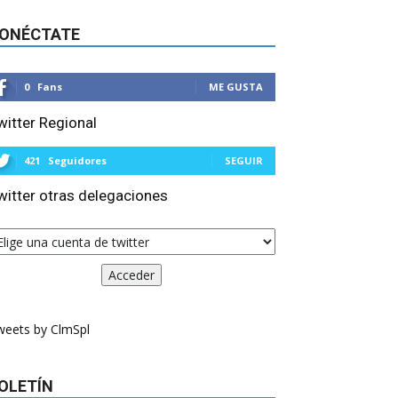
ONÉCTATE
0
Fans
ME GUSTA
witter Regional
421
Seguidores
SEGUIR
witter otras delegaciones
weets by ClmSpl
OLETÍN