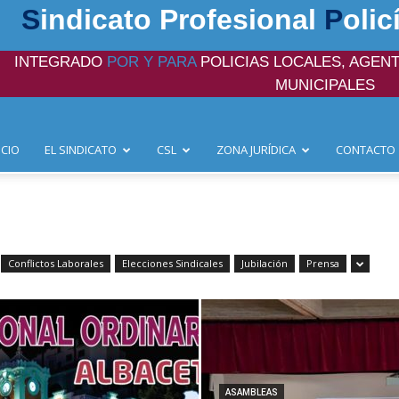
S
indicato Profesional
P
olic
INTEGRADO
POR Y PARA
POLICIAS LOCALES, AGENT
MUNICIPALES
ICIO
EL SINDICATO
CSL
ZONA JURÍDICA
CONTACTO
Conflictos Laborales
Elecciones Sindicales
Jubilación
Prensa
ASAMBLEAS