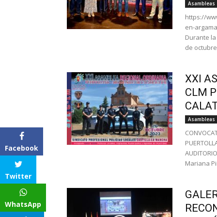
Asambleas
https://www
en-argamas
Durante la
de octubre 
XXI A
CLM P
CALAT
Asambleas
CONVOCATO
PUERTOLLA
Facebook
AUDITORIO
Mariana Pi
Twitter
GALER
WhatsApp
RECON