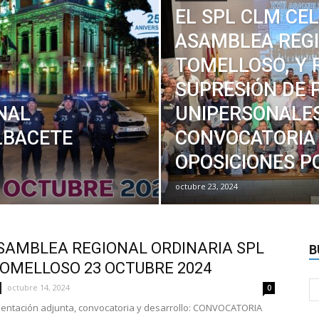
EL SPL CLM CEL
ASAMBLEA REG
TOMELLOSO, Y 
SUPRESIÓN DE 
NAL
UNIPERSONALES
LBACETE
CONVOCATORIA
OPOSICIONES PO
octubre 23, 2024
ASAMBLEA REGIONAL ORDINARIA SPL
B
OMELLOSO 23 OCTUBRE 2024
octubre 14, 2024
0
ntación adjunta, convocatoria y desarrollo: CONVOCATORIA