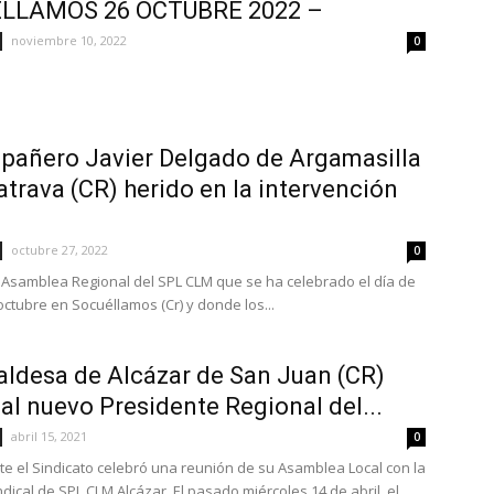
LLAMOS 26 OCTUBRE 2022 –
noviembre 10, 2022
0
pañero Javier Delgado de Argamasilla
atrava (CR) herido en la intervención
octubre 27, 2022
0
 Asamblea Regional del SPL CLM que se ha celebrado el día de
octubre en Socuéllamos (Cr) y donde los...
aldesa de Alcázar de San Juan (CR)
 al nuevo Presidente Regional del...
abril 15, 2021
0
e el Sindicato celebró una reunión de su Asamblea Local con la
dical de SPL CLM Alcázar. El pasado miércoles 14 de abril, el...