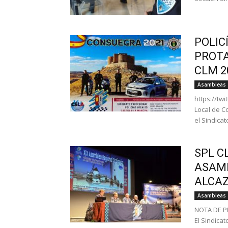
POLIC
PROTA
CLM 2
Asambleas
https://tw
Local de C
el Sindicat
SPL C
ASAMB
ALCAZ
Asambleas
NOTA DE P
El Sindicat