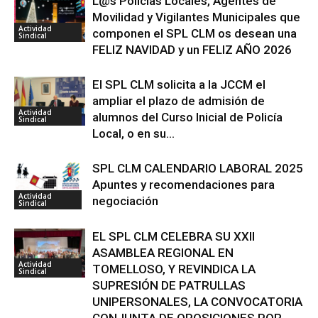
L@s Policías Locales, Agentes de
Movilidad y Vigilantes Municipales que
Actividad
componen el SPL CLM os desean una
Sindical
FELIZ NAVIDAD y un FELIZ AÑO 2026
El SPL CLM solicita a la JCCM el
ampliar el plazo de admisión de
Actividad
alumnos del Curso Inicial de Policía
Sindical
Local, o en su...
SPL CLM CALENDARIO LABORAL 2025
Apuntes y recomendaciones para
Actividad
negociación
Sindical
EL SPL CLM CELEBRA SU XXII
ASAMBLEA REGIONAL EN
Actividad
TOMELLOSO, Y REVINDICA LA
Sindical
SUPRESIÓN DE PATRULLAS
UNIPERSONALES, LA CONVOCATORIA