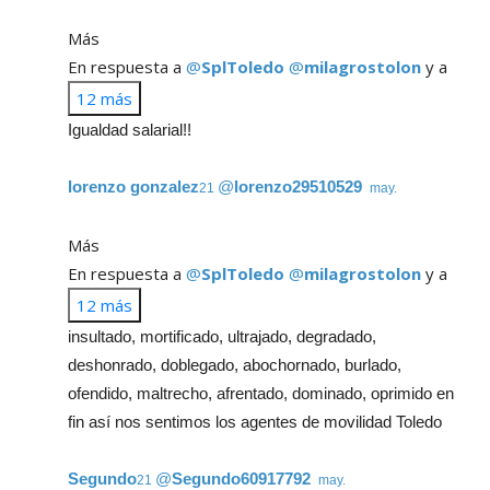
Más
En respuesta a
@
SplToledo
@
milagrostolon
y a
12 más
Igualdad salarial!!
lorenzo gonzalez
@
lorenzo29510529
21 may.
Más
En respuesta a
@
SplToledo
@
milagrostolon
y a
12 más
insultado, mortificado, ultrajado, degradado,
deshonrado, doblegado, abochornado, burlado,
ofendido, maltrecho, afrentado, dominado, oprimido en
fin así nos sentimos los agentes de movilidad Toledo
Segundo
@
Segundo60917792
21 may.