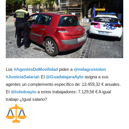
Los
#
AgentesDeMovilidad
piden a
@
milagrostolon
#
JusticiaSalarial
: El
@
GuadalajaraAyto
asigna a sus
agentes un complemento específico de: 13.459,32 € anuales.
El
@
toledoayto
a estos trabajadores: 7.129,56 € A igual
trabajo ¿Igual salario?