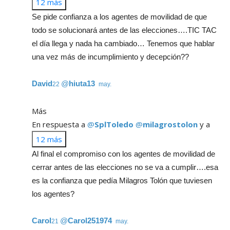
12 más
Se pide confianza a los agentes de movilidad de que
todo se solucionará antes de las elecciones….TIC TAC
el día llega y nada ha cambiado… Tenemos que hablar
una vez más de incumplimiento y decepción??
David
@
hiuta13
22 may.
Más
En respuesta a
@
SplToledo
@
milagrostolon
y a
12 más
Al final el compromiso con los agentes de movilidad de
cerrar antes de las elecciones no se va a cumplir….esa
es la confianza que pedía Milagros Tolón que tuviesen
los agentes?
Carol
@
Carol251974
21 may.