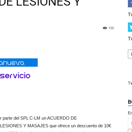
DE LESIONES Y
T
155
T
T
B
Em
 por parte del SPL C-LM un ACUERDO DE
IONES Y MASAJES que ofrece un descuento de 10€