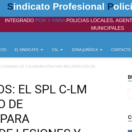
S
indicato Profesional
P
olic
INTEGRADO
POR Y PARA
POLICIAS LOCALES, AGENT
MUNICIPALES
ICIO
EL SINDICATO
CSL
ZONA JURÍDICA
CONTACTO
MA CONVENIO DE COLABORACIÓN PARA RECUPERACIÓN DE...
B
OS: EL SPL C-LM
O DE
 PARA
C