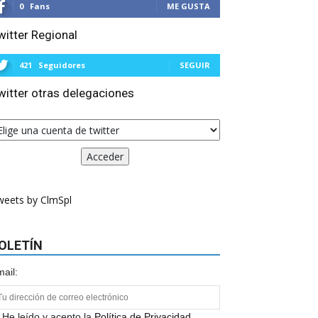
0
Fans
ME GUSTA
witter Regional
421
Seguidores
SEGUIR
witter otras delegaciones
weets by ClmSpl
OLETÍN
ail:
He leído y acepto la
Política de Privacidad