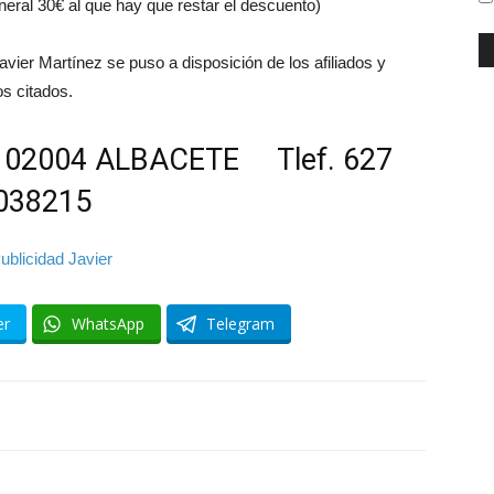
eneral 30€ al que hay que restar el descuento)
vier Martínez se puso a disposición de los afiliados y
os citados.
H, 02004 ALBACETE Tlef. 627
038215
er
WhatsApp
Telegram