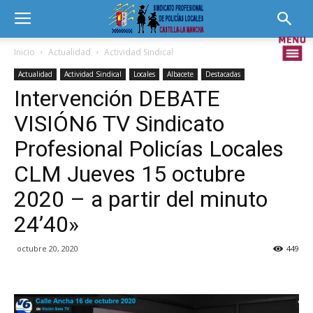
Inicio
Actualidad
Actividad Sindical
Actualidad
Actividad Sindical
Locales
Albacete
Destacadas
Intervención DEBATE
VISIÓN6 TV Sindicato
Profesional Policías Locales
CLM Jueves 15 octubre
2020 – a partir del minuto
24’40»
octubre 20, 2020
449