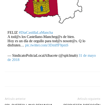
FELIZ
#DiaCastillaLaMancha
A tod@s los Castellano-Mancheg@s de bien.
Hoy es un día de orgullo para tod@s nosotr@s. Q lo
disfruten…
pic.twitter.com/3DmffF9pmS
— SindicatoPoliciaLocalAlbacete (@splclmab)
31 de mayo
de 2018
Artículo anterior
Artículo siguiente