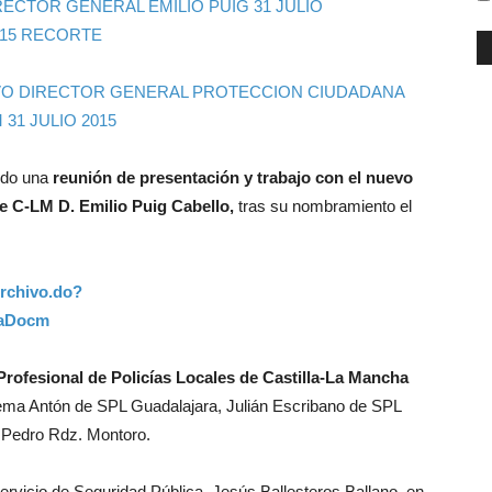
VO DIRECTOR GENERAL PROTECCION CIUDADANA
 31 JULIO 2015
edo una
reunión de presentación y trabajo con el nuevo
e C-LM D. Emilio Puig Cabello,
tras su nombramiento el
Archivo.do?
taDocm
Profesional de Policías Locales de Castilla-La Mancha
hema Antón de SPL Guadalajara, Julián Escribano de SPL
n Pedro Rdz. Montoro.
ervicio de Seguridad Pública, Jesús Ballesteros Ballano, en