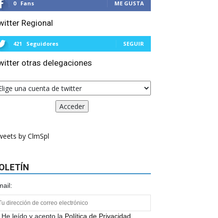
0
Fans
ME GUSTA
witter Regional
421
Seguidores
SEGUIR
witter otras delegaciones
weets by ClmSpl
OLETÍN
ail:
He leído y acepto la
Política de Privacidad