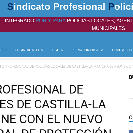
S
indicato Profesional
P
olic
INTEGRADO
POR Y PARA
POLICIAS LOCALES, AGENT
MUNICIPALES
ICIO
EL SINDICATO
CSL
ZONA JURÍDICA
CONTACTO
ATO PROFESIONAL DE POLICÍAS LOCALES DE CASTILLA-LA MANCHA SE REUNE CON
B
ROFESIONAL DE
ES DE CASTILLA-LA
NE CON EL NUEVO
C