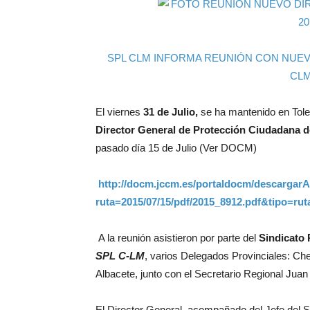
SPL CLM INFORMA REUNIÓN CON NUE
CLM
El viernes
31 de Julio,
se ha mantenido en Tol
Director General de Protección Ciudadana d
pasado día 15 de Julio (Ver DOCM)
http://docm.jccm.es/portaldocm/descargar
ruta=2015/07/15/pdf/2015_8912.pdf&tipo=ru
A la reunión asistieron por parte del
Sindicato 
SPL C-LM
, varios Delegados Provinciales: C
Albacete, junto con el Secretario Regional Jua
El Director General, acompañado del Jefe del S