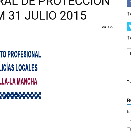
RAL DE PROTECCIÓN
 31 JULIO 2015
T
175
T
T
B
Em