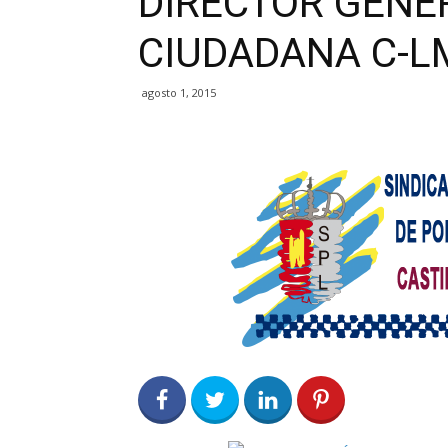
DIRECTOR GENE
CIUDADANA C-LM
agosto 1, 2015
0
Share on Facebook
0
Share on Twitter
0
0