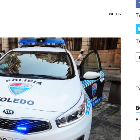
835
T
T
T
B
Em