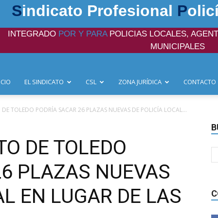
S
indicato Profesional
P
olic
INTEGRADO
POR Y PARA
POLICIAS LOCALES, AGENT
MUNICIPALES
ICIO
EL SINDICATO
CSL
ZONA JURÍDICA
CONTACTO
DE TOLEDO PODRÍA SACAR 26 PLAZAS NUEVAS DE POLICÍA LOCAL...
B
TO DE TOLEDO
26 PLAZAS NUEVAS
AL EN LUGAR DE LAS
C