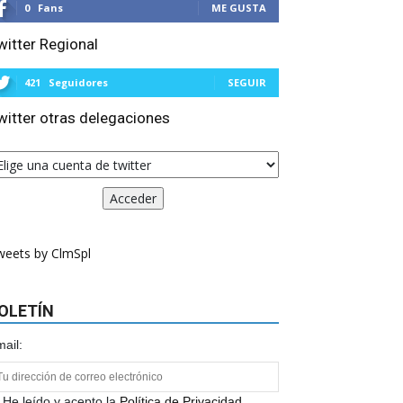
0
Fans
ME GUSTA
witter Regional
421
Seguidores
SEGUIR
witter otras delegaciones
weets by ClmSpl
OLETÍN
ail:
He leído y acepto la
Política de Privacidad