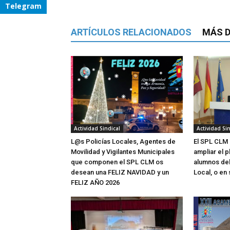
Telegram
ARTÍCULOS RELACIONADOS
MÁS D
Actividad Sindical
Actividad Sin
L@s Policías Locales, Agentes de
El SPL CLM s
Movilidad y Vigilantes Municipales
ampliar el 
que componen el SPL CLM os
alumnos del 
desean una FELIZ NAVIDAD y un
Local, o en 
FELIZ AÑO 2026