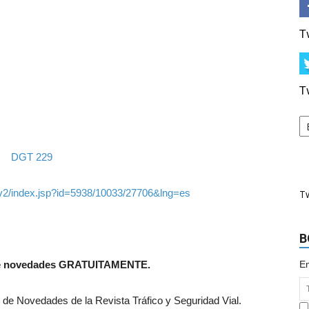
T
T
t/v2/index.jsp?id=5938/10033/27706&lng=es
T
B
n de novedades GRATUITAMENTE.
Em
n de Novedades de la Revista Tráfico y Seguridad Vial.