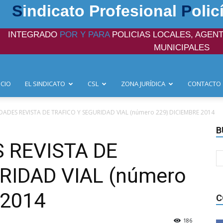
S
indicato Profesional
P
olic
INTEGRADO
POR Y PARA
POLICIAS LOCALES, AGENT
MUNICIPALES
ICIO
EL SINDICATO
CSL
ZONA JURÍDICA
CONTACTO
ADES REVISTA DE TRAFICO Y SEGURIDAD VIAL (número 229) DICIEMBRE 2014
B
 REVISTA DE
RIDAD VIAL (número
 2014
C
186