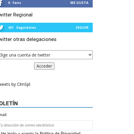
0
Fans
ME GUSTA
witter Regional
421
Seguidores
SEGUIR
witter otras delegaciones
weets by ClmSpl
OLETÍN
ail:
He leído y acepto la
Política de Privacidad