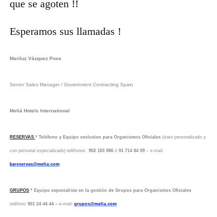
que se agoten !!
Esperamos sus llamadas !
Mariluz Vázquez Pose
Senior Sales Manager / Government Contracting Spain
Meliá Hotels International
RESERVAS
* Teléfono y Equipo exclusivo para Organismos Oficiales
(trato personalizado y
con personal especializado) teléfonos:
902 103 986
ó
91 714 84 09
– e-mail:
kareservas@melia.com
GRUPOS
* Equipo especialista en la gestión de Grupos para Organismos Oficiales
teléfono
901 24 44 44 –
e-mail
:
grupos@melia.com