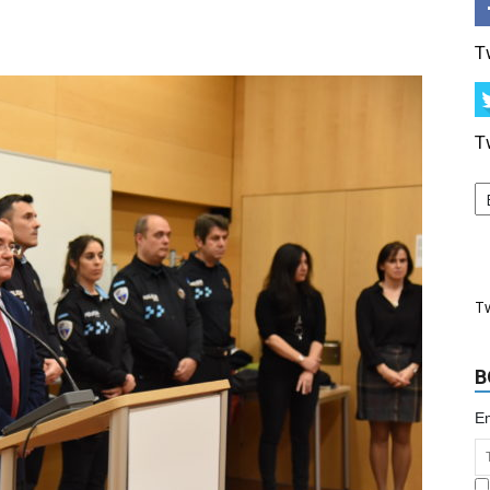
T
T
T
B
Em