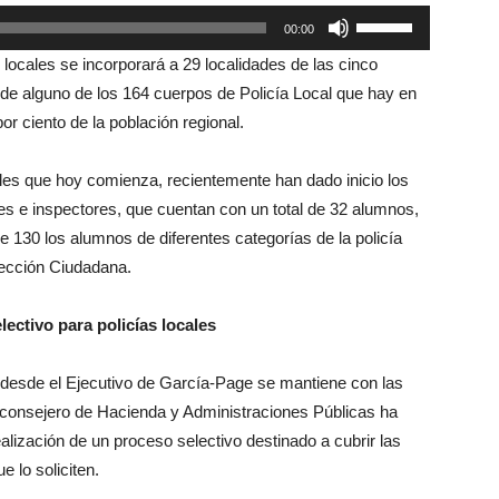
Utiliza
00:00
las
 locales se incorporará a 29 localidades de las cinco
teclas
 de alguno de los 164 cuerpos de Policía Local que hay en
de
or ciento de la población regional.
flecha
arriba/abajo
les que hoy comienza, recientemente han dado inicio los
para
es e inspectores, que cuentan con un total de 32 alumnos,
aumentar
e 130 los alumnos de diferentes categorías de la policía
o
tección Ciudadana.
disminuir
el
lectivo para policías locales
volumen.
e desde el Ejecutivo de García-Page se mantiene con las
 consejero de Hacienda y Administraciones Públicas ha
alización de un proceso selectivo destinado a cubrir las
e lo soliciten.