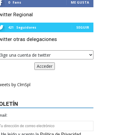
0
Fans
ME GUSTA
witter Regional
421
Seguidores
SEGUIR
witter otras delegaciones
weets by ClmSpl
OLETÍN
ail:
He leído y acepto la
Política de Privacidad