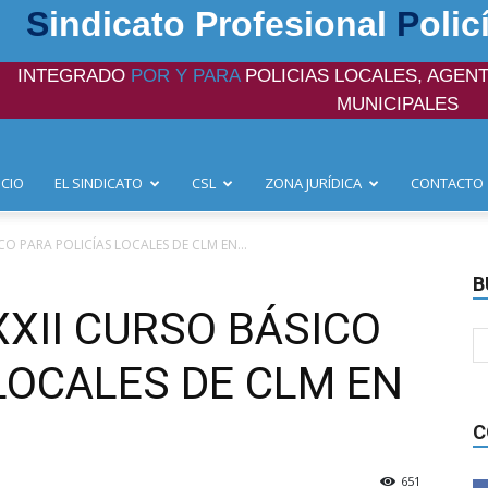
S
indicato Profesional
P
olic
INTEGRADO
POR Y PARA
POLICIAS LOCALES, AGENT
MUNICIPALES
ICIO
EL SINDICATO
CSL
ZONA JURÍDICA
CONTACTO
CO PARA POLICÍAS LOCALES DE CLM EN...
B
XII CURSO BÁSICO
LOCALES DE CLM EN
C
651