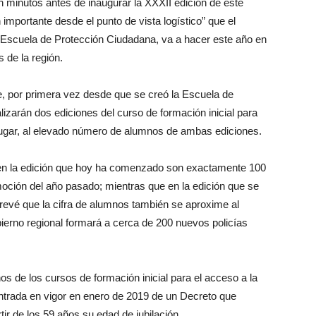
 minutos antes de inaugurar la XXXII edición de este
teclas
 importante desde el punto de vista logístico” que el
de
a Escuela de Protección Ciudadana, va a hacer este año en
flecha
s de la región.
arriba/abajo
para
e, por primera vez desde que se creó la Escuela de
aumentar
lizarán dos ediciones del curso de formación inicial para
o
 lugar, al elevado número de alumnos de ambas ediciones.
disminuir
el
 en la edición que hoy ha comenzado son exactamente 100
volumen.
moción del año pasado; mientras que en la edición que se
prevé que la cifra de alumnos también se aproxime al
bierno regional formará a cerca de 200 nuevos policías
s de los cursos de formación inicial para el acceso a la
 entrada en vigor en enero de 2019 de un Decreto que
rtir de los 59 años su edad de jubilación.