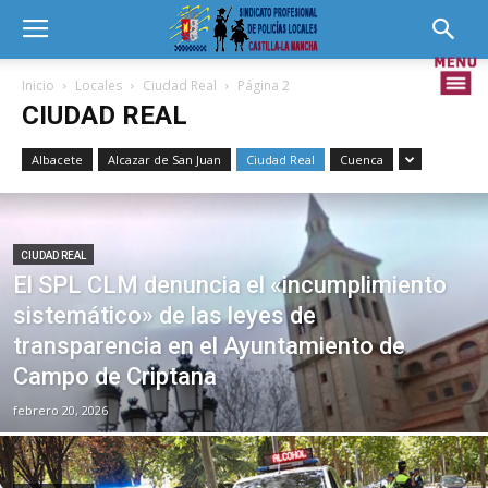
Inicio
Locales
Ciudad Real
Página 2
CIUDAD REAL
Albacete
Alcazar de San Juan
Ciudad Real
Cuenca
CIUDAD REAL
El SPL CLM denuncia el «incumplimiento
sistemático» de las leyes de
transparencia en el Ayuntamiento de
Campo de Criptana
febrero 20, 2026