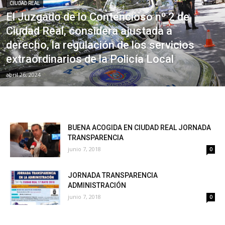
CIUDAD REAL
El Juzgado de lo Contencioso nº 2 de
Ciudad Real, considera ajustada a
derecho, la regulación de los servicios
extraordinarios de la Policía Local
abril 26, 2024
BUENA ACOGIDA EN CIUDAD REAL JORNADA
TRANSPARENCIA
junio 7, 2018
0
JORNADA TRANSPARENCIA
ADMINISTRACIÓN
junio 7, 2018
0