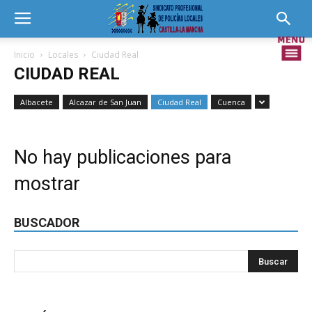
Inicio
Locales
Ciudad Real
CIUDAD REAL
Albacete
Alcazar de San Juan
Ciudad Real
Cuenca
No hay publicaciones para
mostrar
BUSCADOR