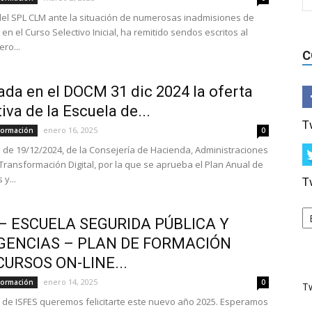
del SPL CLM ante la situación de numerosas inadmisiones de
en el Curso Selectivo Inicial, ha remitido sendos escritos al
ro...
C
ada en el DOCM 31 dic 2024 la oferta
iva de la Escuela de...
T
enero 16, 2025
Formación
0
 de 19/12/2024, de la Consejería de Hacienda, Administraciones
 Transformación Digital, por la que se aprueba el Plan Anual de
 y...
T
 – ESCUELA SEGURIDA PÚBLICA Y
ENCIAS – PLAN DE FORMACIÓN
CURSOS ON-LINE...
enero 14, 2025
Formación
0
T
de ISFES queremos felicitarte este nuevo año 2025. Esperamos