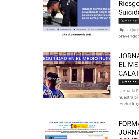
Riesgo
Suicid
Cursos de 
diptico Jo
prevencion
JORNA
EL ME
CALAT
Cursos de 
Jornada Pr
nuestra pr
tendrá luga
FORMA
JORNA