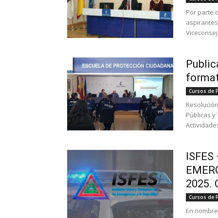
Por parte 
aspirantes 
Viceconseje
Public
format
Cursos de 
Resolución
Públicas y
Actividades
ISFES
EMERG
2025. 
Cursos de 
En nombre 