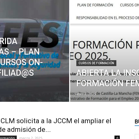
RIDA
AS – PLAN
CURSOS ON-
CURSOS DE FORMACIÓN
FILIAD@S
ABIERTA LA INS
FORMACIÓN FE
abril 8, 2025
 CLM solicita a la JCCM el ampliar el
B
de admisión de...
marzo 2, 2025
Formación
0