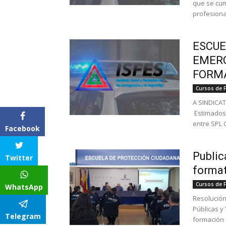
que se cum
profesiona
ESCUE
EMERG
FORMA
Cursos de 
A SINDICA
Estimados 
entre SPL C
Facebook
Public
Twitter
format
Cursos de 
WhatsApp
Resolución
Públicas y
Telegram
formación i