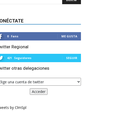
ONÉCTATE
0
Fans
ME GUSTA
witter Regional
421
Seguidores
SEGUIR
witter otras delegaciones
weets by ClmSpl