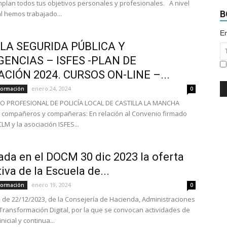
plan todos tus objetivos personales y profesionales. A nivel
B
l hemos trabajado...
Em
LA SEGURIDA PÚBLICA Y
ENCIAS – ISFES -PLAN DE
CIÓN 2024. CURSOS ON-LINE –...
enero 24, 2024
Formación
0
TO PROFESIONAL DE POLICÍA LOCAL DE CASTILLA LA MANCHA
compañeros y compañeras: En relación al Convenio firmado
LM y la asociación ISFES...
ada en el DOCM 30 dic 2023 la oferta
iva de la Escuela de...
enero 19, 2024
Formación
0
 de 22/12/2023, de la Consejería de Hacienda, Administraciones
 Transformación Digital, por la que se convocan actividades de
nicial y continua...