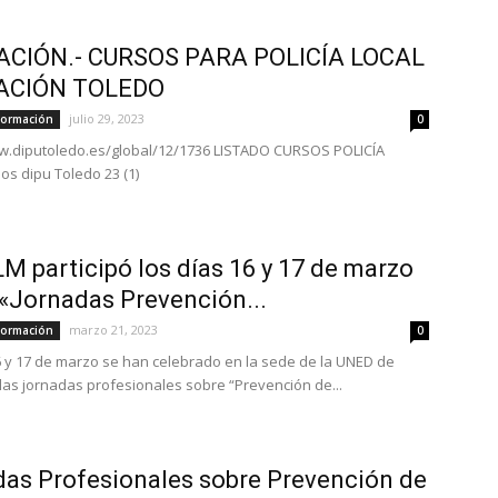
CIÓN.- CURSOS PARA POLICÍA LOCAL
ACIÓN TOLEDO
julio 29, 2023
Formación
0
w.diputoledo.es/global/12/1736 LISTADO CURSOS POLICÍA
os dipu Toledo 23 (1)
M participó los días 16 y 17 de marzo
 «Jornadas Prevención...
marzo 21, 2023
Formación
0
6 y 17 de marzo se han celebrado en la sede de la UNED de
las jornadas profesionales sobre “Prevención de...
as Profesionales sobre Prevención de