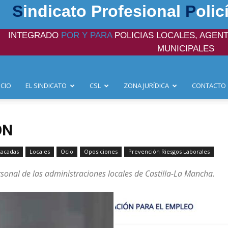
S
indicato Profesional
P
olic
INTEGRADO
POR Y PARA
POLICIAS LOCALES, AGENT
MUNICIPALES
ICIO
EL SINDICATO
CSL
ZONA JURÍDICA
CONTACTO
ÓN
tacadas
Locales
Ocio
Oposiciones
Prevención Riesgos Laborales
rsonal de las administraciones locales de Castilla-La Mancha.