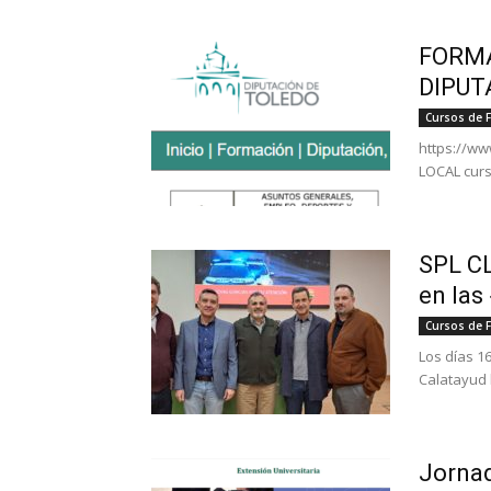
FORMA
DIPUT
Cursos de 
https://ww
LOCAL curs
SPL CL
en las
Cursos de 
Los días 1
Calatayud 
Jornad