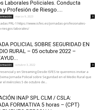
s Laborales Policiales. Conducta
a y Profesión de Riesgo....
marzo 9, 2023
Formación
0
rnadas PRL-1 https://www.isfes.es/jornadas-profesionales-
-riesgos-laborales/
DA POLICIAL SOBRE SEGURIDAD EN
DIO RURAL – 05 octubre 2022 –
AYUD...
octubre 3, 2022
Formación
0
esencial y en Streaming Desde ISFES te queremos invitar a
óxima Jornada Policial sobre Seguridad en el Medio Rural que
r el miércoles 5 de octubre de...
CIÓN INAP SPL CLM / CSLA:
DA FORMATIVA 5 horas – (CPT)