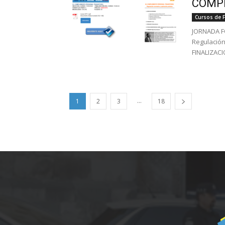
COMPL
Cursos de 
JORNADA F
Regulación
FINALIZACI
...
1
2
3
18