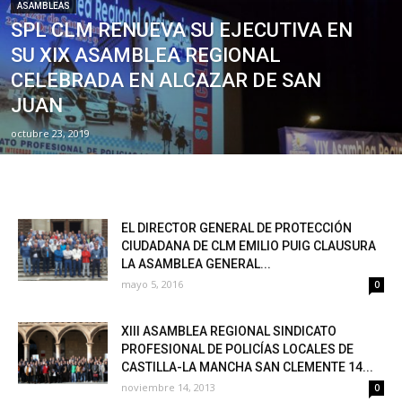
ASAMBLEAS
SPL CLM RENUEVA SU EJECUTIVA EN
SU XIX ASAMBLEA REGIONAL
CELEBRADA EN ALCAZAR DE SAN
JUAN
octubre 23, 2019
EL DIRECTOR GENERAL DE PROTECCIÓN
CIUDADANA DE CLM EMILIO PUIG CLAUSURA
LA ASAMBLEA GENERAL...
mayo 5, 2016
0
XIII ASAMBLEA REGIONAL SINDICATO
PROFESIONAL DE POLICÍAS LOCALES DE
CASTILLA-LA MANCHA SAN CLEMENTE 14...
noviembre 14, 2013
0