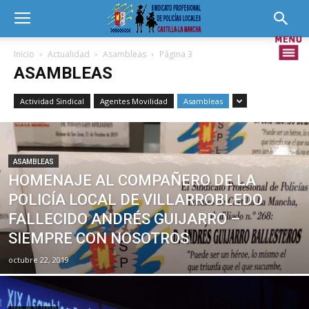
Inicio
Actualidad
Asambleas
Página 3
ASAMBLEAS
Actividad Sindical
Agentes Movilidad
Asambleas
ASAMBLEAS
HOMENAJE AL COMPAÑERO DE LA
POLICÍA LOCAL DE VILLARROBLEDO
FALLECIDO ANDRÉS GUIJARRO –
SIEMPRE CON NOSOTROS
octubre 22, 2019