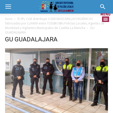
Inicio
El SPL CLM distribuye 3.000 MASCARILLAS HIGIÉNICAS
fabricadas por LUANVI entre TOD@S l@s Policías Locales, Agentes de
Movilidad y Vigilantes MunIcipales de Castilla-La Mancha
GU
GUADALAJARA
GU GUADALAJARA