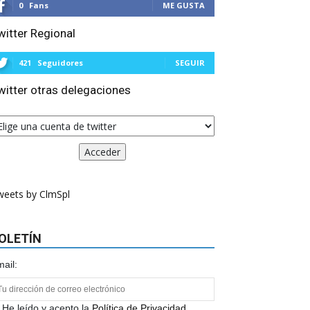
0
Fans
ME GUSTA
witter Regional
421
Seguidores
SEGUIR
witter otras delegaciones
weets by ClmSpl
OLETÍN
ail:
He leído y acepto la
Política de Privacidad