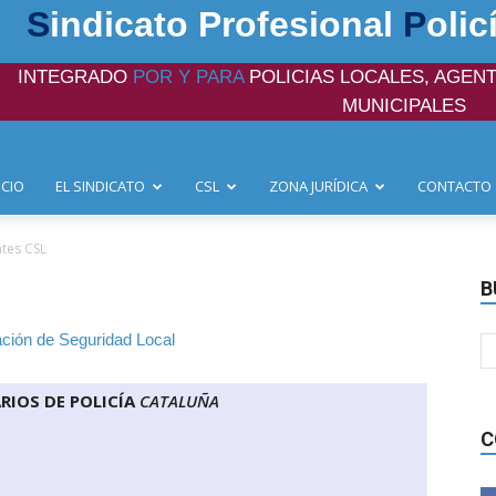
S
indicato Profesional
P
olic
INTEGRADO
POR Y PARA
POLICIAS LOCALES, AGENT
MUNICIPALES
ICIO
EL SINDICATO
CSL
ZONA JURÍDICA
CONTACTO
ntes CSL
B
RIOS DE POLICÍA
CATALUÑA
C