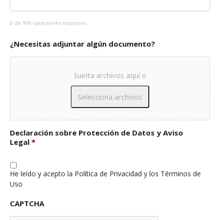
0 de 999 caracteres máximos
¿Necesitas adjuntar algún documento?
Suelta archivos aquí o
Declaración sobre Protección de Datos y Aviso
Tipos
Legal
*
de
archivos
aceptados:
He leído y acepto la Política de Privacidad y los Términos de
Uso
jpg,
png,
CAPTCHA
pdf,